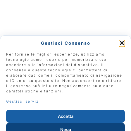
Gestisci Consenso
Per fornire le migliori esperienze, utilizziamo
tecnologie come i cookie per memorizzare e/o
accedere alle informazioni del dispositivo. Il
consenso a queste tecnologie ci permetterà di
Iscriviti - 5€
elaborare dati come il comportamento di navigazione
o ID unici su questo sito. Non acconsentire o ritirare
Contattaci
il consenso può influire negativamente su alcune
Donazioni
caratteristiche e funzioni.
Gestisci servizi
Manifattura Urbana Associazione Culturale
Accetta
Strada Nino Bixio 25, Parma (PR) 43125
Nega