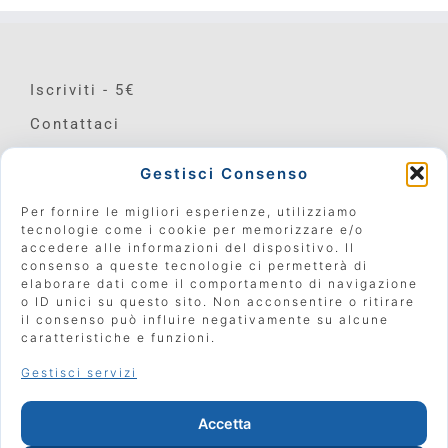
Iscriviti - 5€
Contattaci
Donazioni
Gestisci Consenso
Per fornire le migliori esperienze, utilizziamo
Manifattura Urbana Associazione Culturale
tecnologie come i cookie per memorizzare e/o
accedere alle informazioni del dispositivo. Il
Strada Nino Bixio 25, Parma (PR) 43125
consenso a queste tecnologie ci permetterà di
elaborare dati come il comportamento di navigazione
Codice Fiscale 92181730349
o ID unici su questo sito. Non acconsentire o ritirare
il consenso può influire negativamente su alcune
e-mail:
manifatturaurbana@gmail.com
caratteristiche e funzioni.
Facebook: Manifattura Urbana
Gestisci servizi
Tel 0521 1650957
Accetta